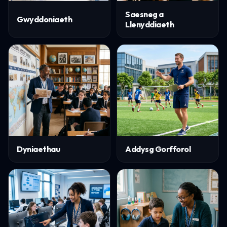
Saesneg a
Gwyddoniaeth
Llenyddiaeth
Dyniaethau
Addysg Gorfforol