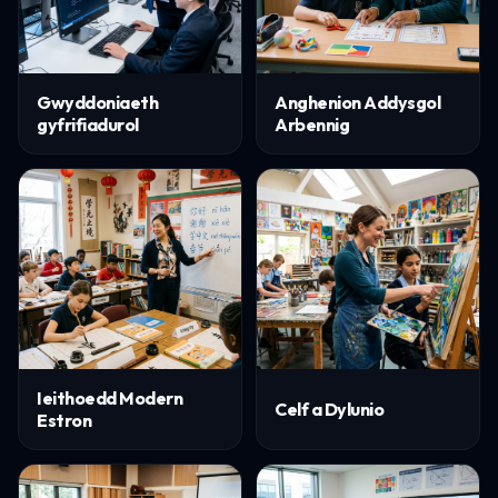
Gwyddoniaeth
Anghenion Addysgol
gyfrifiadurol
Arbennig
Ieithoedd Modern
Celf a Dylunio
Estron