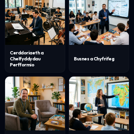
Cerddoriaeth a
Chelfyddydau
Busnes a Chyfrifeg
Perfformio