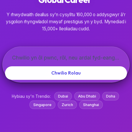
Y rhwydwaith deallus sy'n cysylltu 160,000 o addysgwyr â'r
ysgolion rhyngwladol mwyaf prestigius yn y byd. Mynediad i
15,000+ lleoliadau cudd.
Chwilio Rolau
Hybiau sy'n Trendio:
Dubai
Abu Dhabi
Doha
Singapore
Zurich
Shanghai