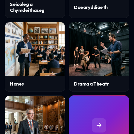
Seicoleg a
Daearyddiaeth
Chymdeithaseg
Hanes
Drama a Theatr