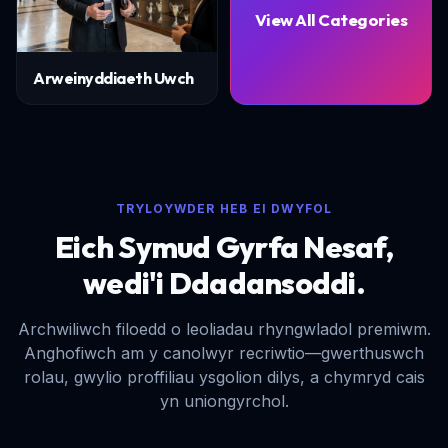
View All Categories
Arweinyddiaeth Uwch
TRYLOYWDER HEB EI DWYFOL
Eich Symud Gyrfa Nesaf,
wedi'i Ddadansoddi.
Archwiliwch filoedd o leoliadau rhyngwladol premiwm.
Anghofiwch am y canolwyr recriwtio—gwerthuswch
rolau, gwylio proffiliau ysgolion dilys, a chymryd cais
yn uniongyrchol.