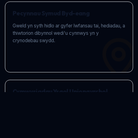
Pecynnau Symud Byd-eang
Gweld yn syth hidlo ar gyfer lwfansau tai, hediadau, a
thiwtorion dibynnol wedi'u cynnwys yn y
crynodebau swydd.
Cymwysiadau Ysgol Uniongyrchol
Dim mwy o ddirprwy CV. Mae eich cais yn cyrraedd
yn uniongyrchol yn y blwch derbyn y Pennaeth neu'r
Rheolwr HR.