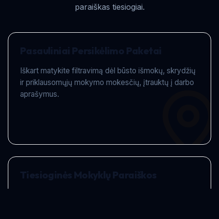
paraiškas tiesiogiai.
Pasauliniai Persikėlimo Paketai
Iškart matykite filtravimą dėl būsto išmokų, skrydžių
ir priklausomųjų mokymo mokesčių, įtrauktų į darbo
aprašymus.
Tiesioginės Mokyklų Paraiškos
Jokių aklų CV siuntimų. Jūsų paraiška tiesiogiai
patenka į vadovo arba personalo vadybininko pašto
dėžutę.