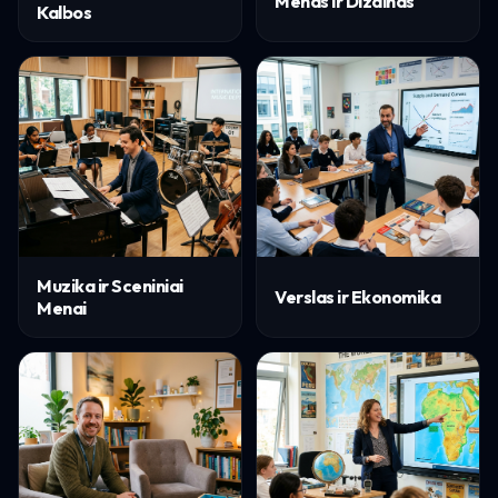
Menas ir Dizainas
Kalbos
Muzika ir Sceniniai
Verslas ir Ekonomika
Menai