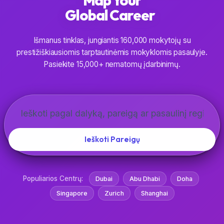
Global
Career
Išmanus tinklas, jungiantis 160,000 mokytojų su
prestižiškiausiomis tarptautinėmis mokyklomis pasaulyje.
Pasiekite 15,000+ nematomų įdarbinimų.
Ieškoti Pareigų
Populiarios Centrų:
Dubai
Abu Dhabi
Doha
Singapore
Zurich
Shanghai