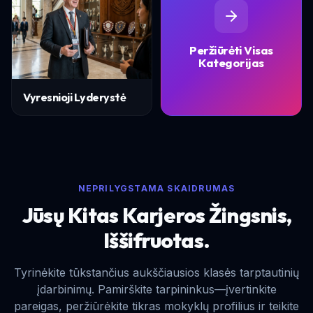
Peržiūrėti Visas
Kategorijas
Vyresnioji Lyderystė
NEPRILYGSTAMA SKAIDRUMAS
Jūsų Kitas Karjeros Žingsnis,
Iššifruotas.
Tyrinėkite tūkstančius aukščiausios klasės tarptautinių
įdarbinimų. Pamirškite tarpininkus—įvertinkite
pareigas, peržiūrėkite tikras mokyklų profilius ir teikite