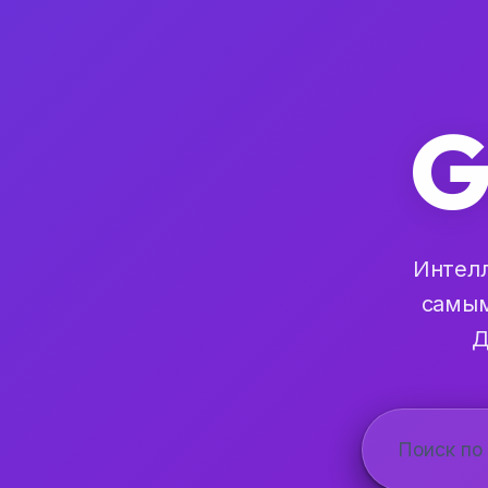
G
Интелл
самым
Д