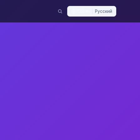
🇷🇺
RU
Русский