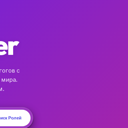
er
гогов с
 мира.
м.
иск Ролей