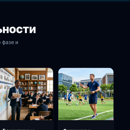
ьности
 фазе и