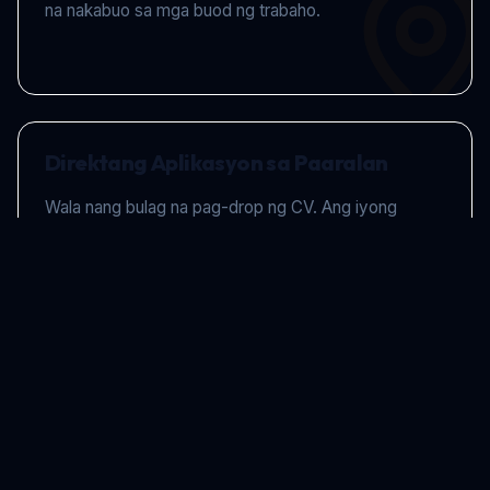
na nakabuo sa mga buod ng trabaho.
Direktang Aplikasyon sa Paaralan
Wala nang bulag na pag-drop ng CV. Ang iyong
aplikasyon ay direkta nang mapupunta sa inbox ng
Head o HR Manager.
Tax-Free Verification
Ipinapakita namin nang eksakto kung ano ang hitsura