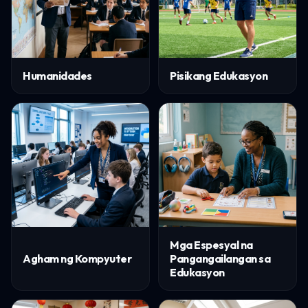
Humanidades
Pisikang Edukasyon
Mga Espesyal na
Agham ng Kompyuter
Pangangailangan sa
Edukasyon