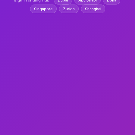
Mga Trending Hub:
Dubai
Abu Dhabi
Doha
Singapore
Zurich
Shanghai