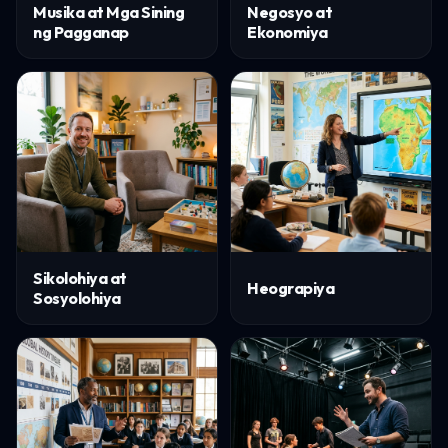
Musika at Mga Sining
Negosyo at
ng Pagganap
Ekonomiya
Sikolohiya at
Heograpiya
Sosyolohiya