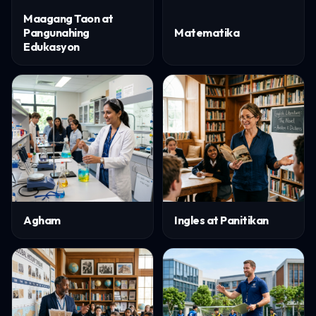
Maagang Taon at
Pangunahing
Matematika
Edukasyon
Agham
Ingles at Panitikan