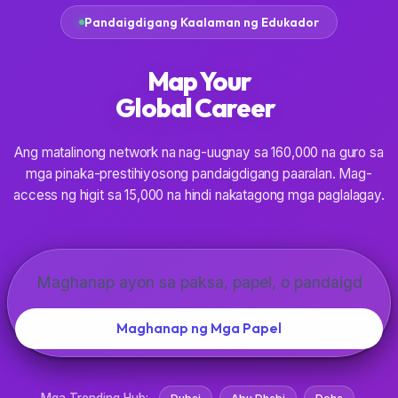
Pandaigdigang Kaalaman ng Edukador
Map Your
Global
Career
Ang matalinong network na nag-uugnay sa 160,000 na guro sa
mga pinaka-prestihiyosong pandaigdigang paaralan. Mag-
access ng higit sa 15,000 na hindi nakatagong mga paglalagay.
Maghanap ng Mga Papel